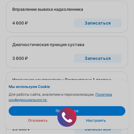
Вправление вывиха надколенника
4 600 ₽
Записаться
Диагностическая пункция сустава
3 800 ₽
Записаться
Иссечение контрактуры Дюпюитрена 1 степень
Мы используем Cookie
20 000 ₽
Записаться
Для работы сайта, аналитики и персонализации.
Политика
конфиденциальности.
Принять все
Иссечение контрактуры Дюпюитрена 2 степень
Отклонить
Настроить
23 000 ₽
Записаться