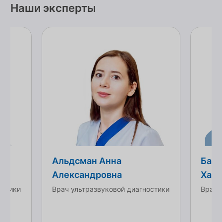
Наши эксперты
Альдсман Анна
Бана
Александровна
Хад
остики
Врач ультразвуковой диагностики
Врач-