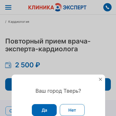
/
Кардиология
Повторный прием врача-
эксперта-кардиолога
2 500 ₽
Записаться
Ваш город Тверь?
Да
Нет
Описание
Описание
Подготовка
Подготовка